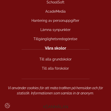
SchoolSoft
o
g
b
o
r
e
AcadeMedia
k
a
(
(
m
ö
Hantering av personuppgifter
ö
(
p
Lämna synpunkter
p
ö
p
p
p
n
Tillgänglighetsredogörelse
n
p
a
a
n
s
Våra skolor
s
a
i
i
s
n
Till alla grundskolor
n
i
y
y
n
t
Till alla förskolor
t
y
t
t
t
f
f
t
ö
ö
f
n
Vi använder cookies för att mäta trafiken på hemsidan och för
n
ö
s
statistik. Informationen som samlas in är anonym.
s
n
t
t
s
e
KÖANMÄLAN
e
t
r