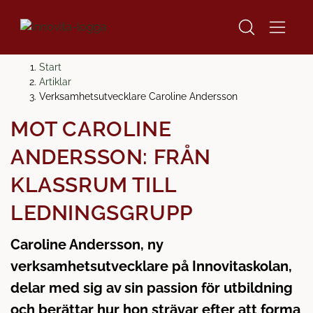
H
H
Start
o
o
Artiklar
p
p
Verksamhetsutvecklare Caroline Andersson
p
p
MÖT CAROLINE
a
a
t
t
ANDERSSON: FRÅN
i
i
l
l
KLASSRUM TILL
l
l
LEDNINGSGRUPP
i
s
n
i
Caroline Andersson, ny
n
d
e
f
verksamhetsutvecklare på Innovitaskolan,
h
o
delar med sig av sin passion för utbildning
å
t
och berättar hur hon strävar efter att forma