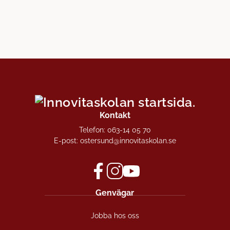
Kontakt
Telefon:
063-14 05 70
E-post:
ostersund@innovitaskolan.se
f
i
y
Genvägar
a
n
o
c
s
u
Jobba hos oss
e
t
t
b
a
u