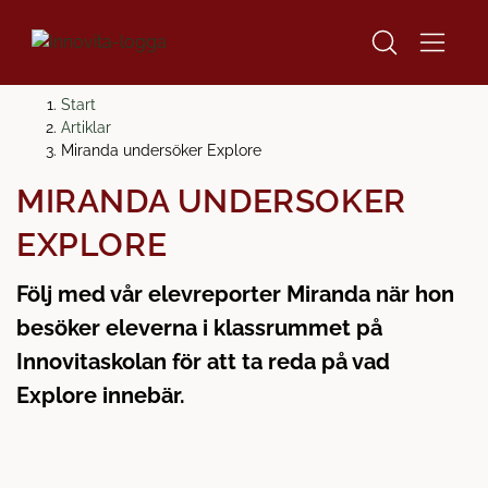
H
H
Start
o
o
Artiklar
p
p
Miranda undersöker Explore
p
p
MIRANDA UNDERSÖKER
a
a
t
t
EXPLORE
i
i
l
l
Följ med vår elevreporter Miranda när hon
l
l
besöker eleverna i klassrummet på
i
s
n
i
Innovitaskolan för att ta reda på vad
n
d
Explore innebär.
e
f
h
o
å
t