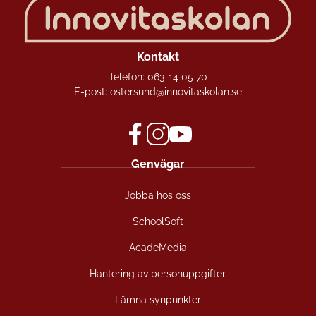
Kontakt
Telefon:
063-14 05 70
E-post:
ostersund@innovitaskolan.se
f
i
y
Genvägar
a
n
o
c
s
u
Jobba hos oss
e
t
t
b
a
u
SchoolSoft
o
g
b
o
r
e
AcadeMedia
k
a
(
(
m
ö
Hantering av personuppgifter
ö
(
p
Lämna synpunkter
p
ö
p
p
p
n