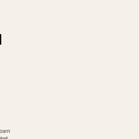
N
 barn
nhet