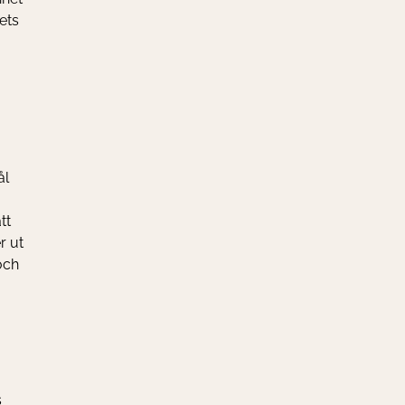
ets
ål
tt
r ut
och
s