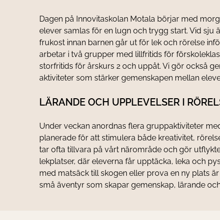
Dagen på Innovitaskolan Motala börjar med morgon
elever samlas för en lugn och trygg start. Vid sju
frukost innan barnen går ut för lek och rörelse inf
arbetar i två grupper med lillfritids för förskolekl
storfritids för årskurs 2 och uppåt. Vi gör ocks
aktiviteter som stärker gemenskapen mellan elever 
LÄRANDE OCH UPPLEVELSER I RÖREL
Under veckan anordnas flera gruppaktiviteter med 
planerade för att stimulera både kreativitet, rörel
tar ofta tillvara på vårt närområde och gör utflykte
lekplatser, där eleverna får upptäcka, leka och pyss
med matsäck till skogen eller prova en ny plats är 
små äventyr som skapar gemenskap, lärande och 