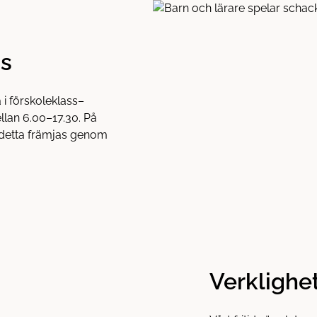
ds
 i förskoleklass–
llan 6.00–17.30. På
, detta främjas genom
Verklighe