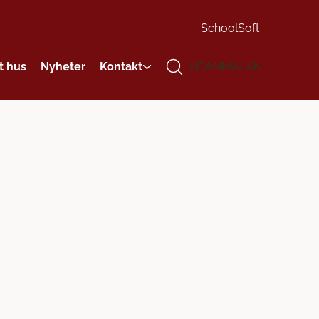
SchoolSoft
t hus
Nyheter
Kontakt
KÖANMÄLAN