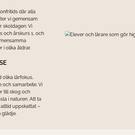
fritids där alla
 äter vi gemensam
ör skoldagen. Vi
ass och årskurs 1, och
å gemensamma
i olika åldrar.
SE
olika lärfokus,
se och samarbete. Vi
r till skog och
la i naturen. Att ta
alltid uppskattat –
glädje.