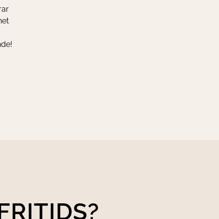
rar
net
nde!
FRITIDS?