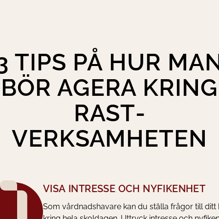
3 TIPS PÅ HUR MA
BÖR AGERA KRING
RAST­
VERKSAMHETEN
VISA INTRESSE OCH NYFIKENHET
Som vårdnadshavare kan du ställa frågor till ditt
kring hela skoldagen. Uttryck intresse och nyfike