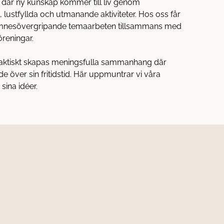
en där ny kunskap kommer till liv genom
lustfyllda och utmanande aktiviteter. Hos oss får
 ämnesövergripande temaarbeten tillsammans med
öreningar.
aktiskt skapas meningsfulla sammanhang där
de över sin fritidstid. Här uppmuntrar vi våra
 sina idéer.