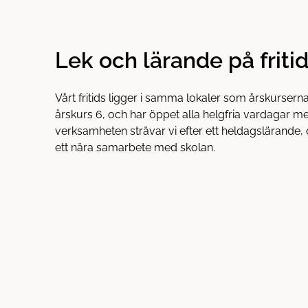
h
o
å
t
l
Lek och lärande på friti
l
Vårt fritids ligger i samma lokaler som årskurserna
årskurs 6, och har öppet alla helgfria vardagar me
verksamheten strävar vi efter ett heldagslärande
ett nära samarbete med skolan.