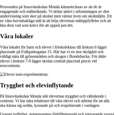
Personalen på Innovitaskolan Motala kännetecknas av att de är
engagerade och målinriktade. Vi deltar aktivt i utformningen av den
undervisning som sker på skolan men värnar även om skolmiljön. Ett
av våra huvudsakliga mål är att höja elevernas måluppfyllelse och att
lära dem vad som krävs för att uppnå just det.
Våra lokaler
Våra lokaler för barn och elever i förskoleklass till årskurs 6 ligger
placerade på Folkparksgatan 15. Här har vi en stor skolgård och
väldigt nära till grönområden och skogen i Bondebacka. För äldre
elever i årskurs 7-9 ligger skolan centralt placerad precis vid
resecentrum.
Trygghet och elev­inflytande
På Innovitaskolan Motala står elevernas trygghet och välmående i
centrum. Vi har nära relationer till våra elever och arbetar för att alla
ska känna sig sedda, lyssnade på och respekterade i vardagen.
Genom tydlighet, gemensamma förhållningssätt och närvarande vuxna