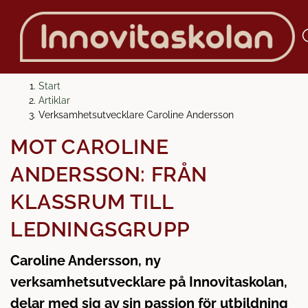
H
H
Start
o
o
Artiklar
p
p
Verksamhetsutvecklare Caroline Andersson
p
p
MÖT CAROLINE
a
a
t
t
ANDERSSON: FRÅN
i
i
l
l
KLASSRUM TILL
l
l
LEDNINGSGRUPP
i
s
n
i
Caroline Andersson, ny
n
d
e
f
verksamhetsutvecklare på Innovitaskolan,
h
o
delar med sig av sin passion för utbildning