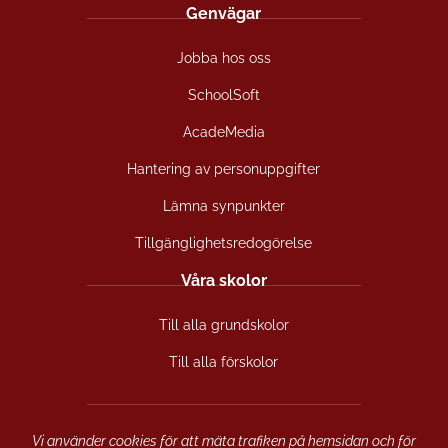
Genvägar
a
n
o
c
s
u
Jobba hos oss
e
t
t
b
a
u
SchoolSoft
o
g
b
o
r
e
AcadeMedia
k
a
(
(
m
ö
Hantering av personuppgifter
ö
(
p
Lämna synpunkter
p
ö
p
p
p
n
Tillgänglighetsredogörelse
n
p
a
a
n
s
Våra skolor
s
a
i
i
s
n
Till alla grundskolor
n
i
y
y
n
t
Till alla förskolor
t
y
t
t
t
f
f
t
ö
ö
f
n
Vi använder cookies för att mäta trafiken på hemsidan och för