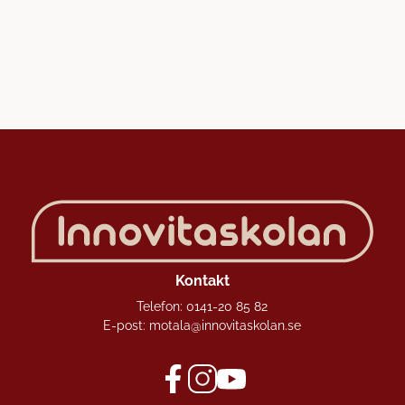
Kontakt
Telefon:
0141-20 85 82
E-post:
motala@innovitaskolan.se
f
i
y