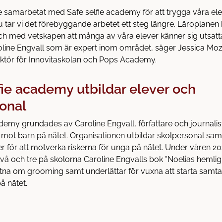
are samarbetat med Safe selfie academy för att trygga våra el
u tar vi det förebyggande arbetet ett steg längre. Läroplanen
h med vetskapen att många av våra elever känner sig utsatta
roline Engvall som är expert inom området, säger Jessica Mo
ektör för Innovitaskolan och Pops Academy.
fie academy utbildar elever och
onal
ademy grundades av Caroline Engvall, författare och journalis
 mot barn på nätet. Organisationen utbildar skolpersonal sa
 för att motverka riskerna för unga på nätet. Under våren 202
 två och tre på skolorna Caroline Engvalls bok "Noelias hemlig
na om grooming samt underlättar för vuxna att starta samta
å nätet.