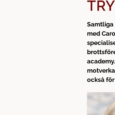
TRY
n
d
e
f
h
o
å
t
Samtliga 
l
med Carol
l
specialis
brottsfö
academy. 
motverka 
också för