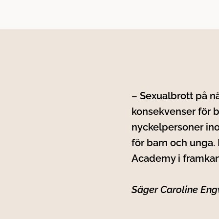
– Sexualbrott på n
konsekvenser för b
nyckelpersoner ino
för barn och unga.
Academy i framkan
Säger Caroline Engv