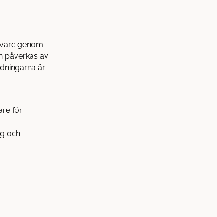
havare genom
rn påverkas av
ldningarna är
are för
ig och