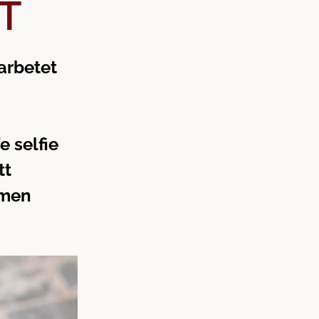
T
arbetet
 selfie
tt
 men