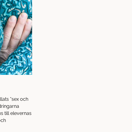
lats ”sex och
dringarna
s till elevernas
och