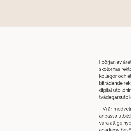
I början av år
skolornas rekto
kollegor och e
biträdande rekt
digital utbildn
tvådagarsutbil
– Vi är medvet
anpassa utbild
vara att ge nyc
academy besök