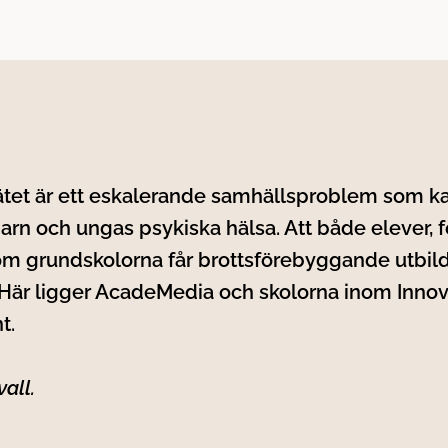
ätet är ett eskalerande samhällsproblem som k
arn och ungas psykiska hälsa. Att både elever, f
m grundskolorna får brottsförebyggande utbild
 Här ligger AcadeMedia och skolorna inom Inno
t.
all.