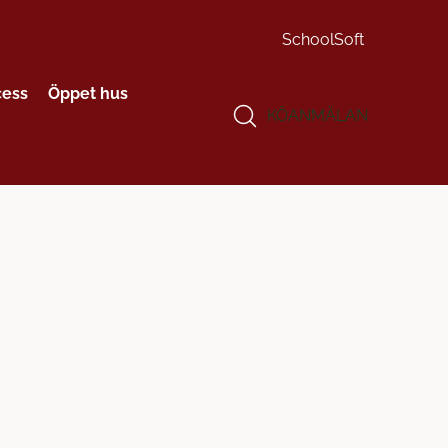
SchoolSoft
cess
Öppet hus
KÖANMÄLAN