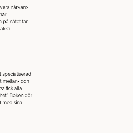
evers närvaro
 har
 på nätet tar
zakka,
t specialiserad
mt mellan- och
2 fick alla
het". Boken gör
l med sina