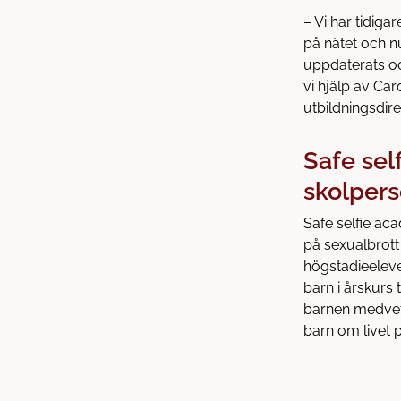
– Vi har tidig
på nätet och n
uppdaterats oc
vi hjälp av Ca
utbildningsdir
Safe sel
skolpers
Safe selfie ac
på sexualbrott
högstadieelever
barn i årskurs
barnen medvet
barn om livet p