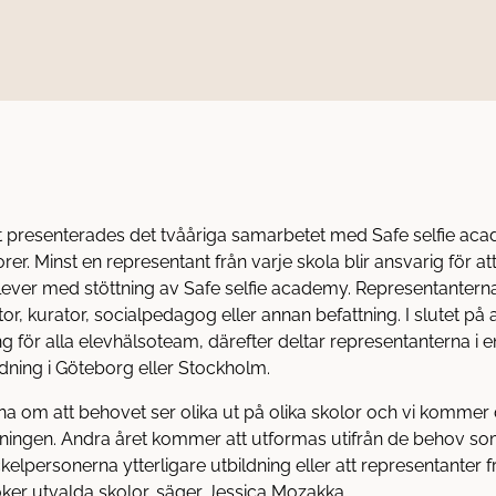
et presenterades det tvååriga samarbetet med Safe selfie ac
rer. Minst en representant från varje skola blir ansvarig för at
lever med stöttning av Safe selfie academy. Representantern
or, kurator, socialpedagog eller annan befattning. I slutet på a
ing för alla elevhälsoteam, därefter deltar representanterna i e
dning i Göteborg eller Stockholm.
na om att behovet ser olika ut på olika skolor och vi kommer 
ningen. Andra året kommer att utformas utifrån de behov som
kelpersonerna ytterligare utbildning eller att representanter f
er utvalda skolor, säger Jessica Mozakka.