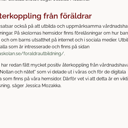
återkoppling från föräldrar
n satsar också på att utbilda och uppmärksamma vårdnads
äsningar. På skolornas hemsidor finns föreläsningar om hur ba
 och om barns utsatthet på internet och i sociala medier. Utbi
r alla som är intresserade och finns på sidan
taskolan.se/foraldrautbildning/
.
r har redan fått mycket positiv återkoppling från vårdnadshav
ollan och nätet" som vi delade ut i våras och för de digitala
 som finns på våra hemsidor. Därför vet vi att detta är en vikt
sning, säger Jessica Mozakka.