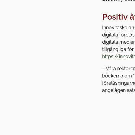
Positiv 
Innovitaskola
digitala förel
digitala medier
tillgängliga fö
https://innovi
– Våra rektore
böckerna om "N
föreläsningarna
angelägen sat