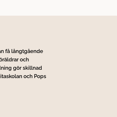
an få långtgående
öräldrar och
ning gör skillnad
vitaskolan och Pops