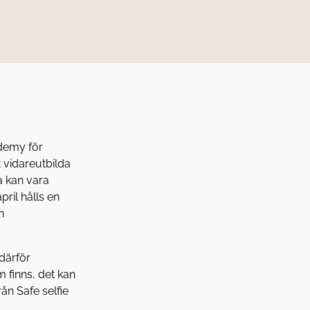
ademy för
t vidareutbilda
a kan vara
pril hålls en
n
därför
 finns, det kan
rån Safe selfie