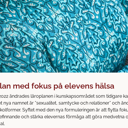
lan med fokus på elevens hälsa
022 ändrades läroplanen i kunskapsområdet som tidigare kal
t nya namnet är ”sexualitet, samtycke och relationer” och än
 skolformer. Syftet med den nya formuleringen är att flytta foku
befinnande och stärka elevernas förmåga att göra medvetna 
al.