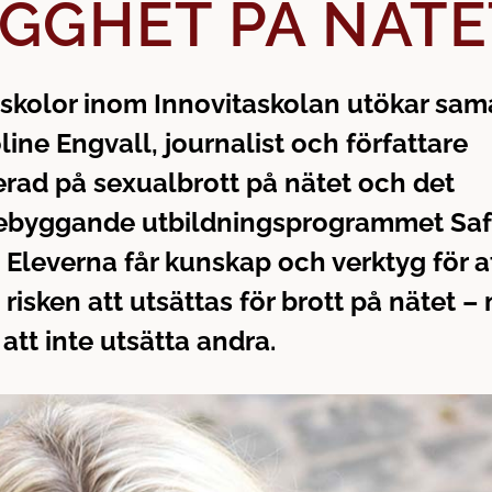
GGHET PÅ NÄTE
skolor inom Innovitaskolan utökar sam
ine Engvall, journalist och författare
erad på sexualbrott på nätet och det
rebyggande utbildningsprogrammet Safe
Eleverna får kunskap och verktyg för a
risken att utsättas för brott på nätet –
 att inte utsätta andra.