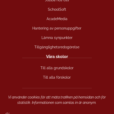
e
t
t
b
a
u
SchoolSoft
o
g
b
o
r
e
AcadeMedia
k
a
(
(
m
ö
Hantering av personuppgifter
ö
(
p
Lämna synpunkter
p
ö
p
p
p
n
Tillgänglighetsredogörelse
n
p
a
a
n
s
Våra skolor
s
a
i
i
s
n
Till alla grundskolor
n
i
y
y
n
t
Till alla förskolor
t
y
t
t
t
f
f
t
ö
ö
f
n
Vi använder cookies för att mäta trafiken på hemsidan och för
n
ö
s
statistik. Informationen som samlas in är anonym.
s
n
t
t
s
e