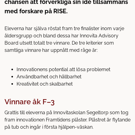
chansen att förverkliga sin idé tillsammans
å
t
l
med forskare på RISE.
l
Eleverna har själva röstat fram tre finalister inom varje
åldersgrupp och bland dessa har Innovita Advisory
Board utsett totalt tre vinnare. De tre kriterier som
samtliga vinnare har uppnått med råge är:
Innovationens potential att lösa problemet
Användbarhet och hållbarhet
Kreativitet och skalbarhet
Vinnare åk F–3
Grattis till eleverna på Innovitaskolan Segeltorp som tog
fram innovationen Framtidens plåster. Plåstret är flytande
på tub och ingår i första hjälpen-väskan.