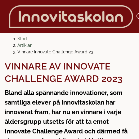
H
H
Start
o
o
Artiklar
p
p
Vinnare Innovate Challenge Award 23
p
p
VINNARE AV INNOVATE
a
a
t
t
CHALLENGE AWARD 2023
i
i
l
l
Bland alla spännande innovationer, som
l
l
samtliga elever på Innovitaskolan har
i
s
n
i
innoverat fram, har nu en vinnare i varje
n
d
åldersgrupp utsetts för att ta emot
e
f
Innovate Challenge Award och därmed få
h
o