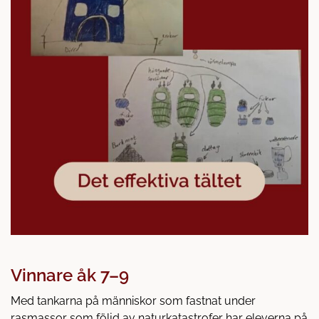
Vinnare åk 7–9
Med tankarna på människor som fastnat under
rasmassor som följd av naturkatastrofer har eleverna på