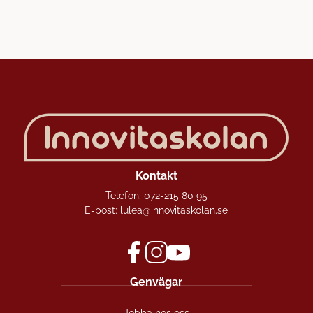
Kontakt
Telefon:
072-215 80 95
E-post:
lulea@innovitaskolan.se
f
i
y
Genvägar
a
n
o
c
s
u
Jobba hos oss