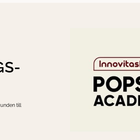
GS­
unden till