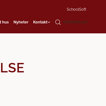
SchoolSoft
t hus
Nyheter
Kontakt
KÖANMÄLAN
LSE