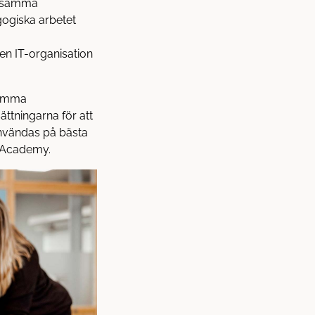
et samma
gogiska arbetet
 en IT-organisation
 samma
ättningarna för att
användas på bästa
s Academy.