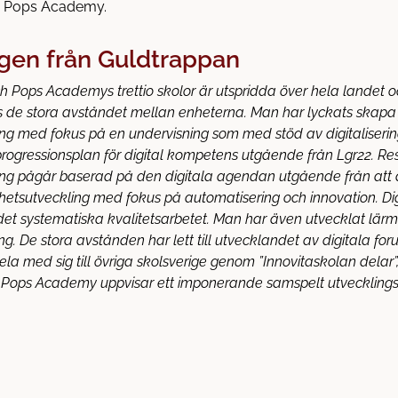
h Pops Academy.
gen från Guldtrappan
h Pops Academys trettio skolor är utspridda över hela landet 
is de stora avståndet mellan enheterna. Man har lyckats ska
ling med fokus på en undervisning som med stöd av digitaliserin
progressionsplan för digital kompetens utgående från Lgr22. R
ering pågår baserad på den digitala agendan utgående från att di
etsutveckling med fokus på automatisering och innovation. Digi
 det systematiska kvalitetsarbetet. Man har även utvecklat lärm
. De stora avstånden har lett till utvecklandet av digitala foru
ela med sig till övriga skolsverige genom ”Innovitaskolan delar”,
 Pops Academy uppvisar ett imponerande samspelt utvecklings