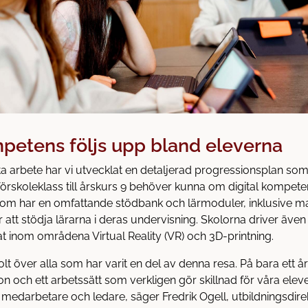
mpetens följs upp bland eleverna
a arbete har vi utvecklat en detaljerad progressionsplan som 
förskoleklass till årskurs 9 behöver kunna om digital kompete
om har en omfattande stödbank och lärmoduler, inklusive mat
r att stödja lärarna i deras undervisning. Skolorna driver även
at inom områdena Virtual Reality (VR) och 3D-printning.
olt över alla som har varit en del av denna resa. På bara ett å
on och ett arbetssätt som verkligen gör skillnad för våra elev
ra medarbetare och ledare, säger Fredrik Ogell, utbildningsdir