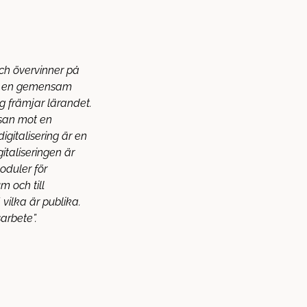
och övervinner på
pa en gemensam
g främjar lärandet.
esan mot en
gitalisering är en
taliseringen är
oduler för
m och till
 vilka är publika.
arbete”.