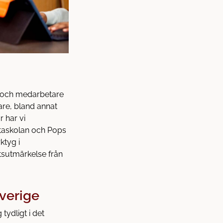
r och medarbetare
igare, bland annat
 har vi
itaskolan och Pops
ktyg i
tsutmärkelse från
Sverige
tydligt i det