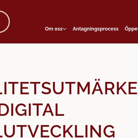
Om oss
Antagningsprocess
Öppe
LITETSUTMÄRKE
DIGITAL
LUTVECKLING