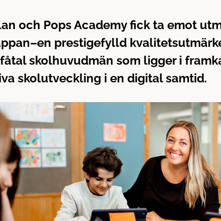
lan och Pops Academy fick ta emot ut
appan–en prestigefylld kvalitetsutmär
t fåtal skolhuvudmän som ligger i framk
riva skolutveckling i en digital samtid.