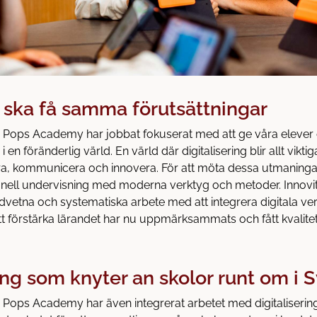
r ska få samma förutsättningar
h Pops Academy har jobbat fokuserat med att ge våra eleve
 i en föränderlig värld. En värld där digitalisering blir allt vikt
lära, kommunicera och innovera. För att möta dessa utmaningar
ionell undervisning med moderna verktyg och metoder. Innov
tna och systematiska arbete med att integrera digitala ver
t förstärka lärandet har nu uppmärksammats och fått kvalite
ring som knyter an skolor runt om i 
 Pops Academy har även integrerat arbetet med digitalisering 