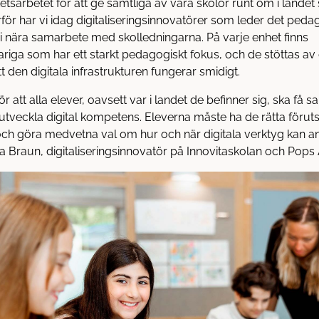
tetsarbetet för att ge samtliga av våra skolor runt om i land
rför har vi idag digitaliseringsinnovatörer som leder det peda
, i nära samarbete med skolledningarna. På varje enhet finns
ariga som har ett starkt pedagogiskt fokus, och de stöttas av
t den digitala infrastrukturen fungerar smidigt.
för att alla elever, oavsett var i landet de befinner sig, ska få
 utveckla digital kompetens. Eleverna måste ha de rätta föruts
 och göra medvetna val om hur och när digitala verktyg kan 
a Braun, digitaliseringsinnovatör på Innovitaskolan och Pop