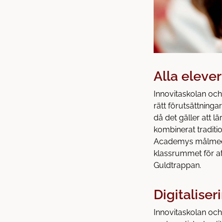
Alla eleve
Innovitaskolan oc
rätt förutsättningar
då det gäller att 
kombinerat tradit
Academys målmedve
klassrummet för at
Guldtrappan.
Digitalise
Innovitaskolan och