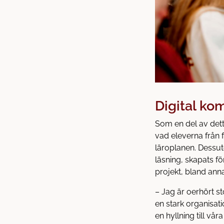
Digital ko
Som en del av dett
vad eleverna från 
läroplanen. Dessut
läsning, skapats fö
projekt, bland ann
– Jag är oerhört st
en stark organisati
en hyllning till vå