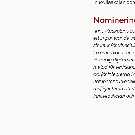
Innovitaskolan oc
Nominerin
“Innovitaskolans oc
ett imponerande v
struktur för utveck
En grundval är en 
likvärdig digitalis
metod för verksamh
därför integrerad i
kompetensutveckling
möjligheterna att d
Innovitaskolan och