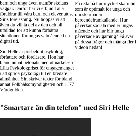
barn och unga även utanför skolans
Få reda på hur mycket skärmtid
väggar. Därför har vi erbjudit alla
som är optimalt för unga och
föräldrar till våra barn och elever att se
om skärmar är
Siris föreläsning. Nu hoppas vi att
beroendeframkallande. Hur
även du vill ta del av den och bli
påverkar sociala medier ungas
utbildad för att kunna förbättra
mående och hur blir unga
situationen för ungas välmående i en
påverkade av gaming? Få svar
digital tid.
på dessa frågor och många fler i
videon nedan!
Siri Helle är prisbelönt psykolog,
författare och föreläsare. Hon har
bland annat belönats med utmärkelsen
Lilla Psykologpriset för engagemanget
i att sprida psykologi till en bredare
allmänhet. Siri skriver texter för bland
annat Folkhälsomyndigheten och 1177
Vårdguiden.
"Smartare än din telefon" med Siri Helle