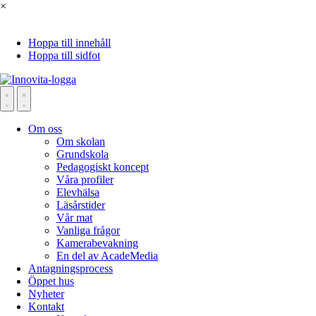
×
Hoppa till innehåll
Hoppa till sidfot
Om oss
Om skolan
Grundskola
Pedagogiskt koncept
Våra profiler
Elevhälsa
Läsårstider
Vår mat
Vanliga frågor
Kamerabevakning
En del av AcadeMedia
Antagningsprocess
Öppet hus
Nyheter
Kontakt