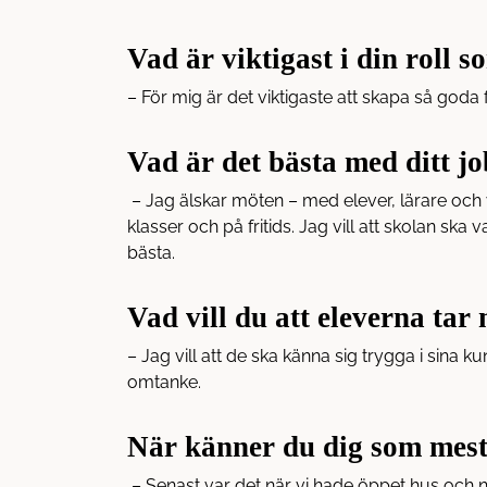
h
o
å
t
Vad är viktigast i din roll 
l
l
– För mig är det viktigaste att skapa så goda
Vad är det bästa med ditt j
– Jag älskar möten – med elever, lärare och v
klasser och på fritids. Jag vill att skolan ska
bästa.
Vad vill du att eleverna tar
– Jag vill att de ska känna sig trygga i sina 
omtanke.
När känner du dig som mest 
– Senast var det när vi hade öppet hus och 