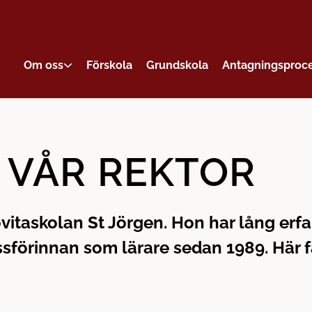
Om oss
Förskola
Grundskola
Antagningsproc
 VÅR REKTOR
ovitaskolan St Jörgen. Hon har lång erf
sförinnan som lärare sedan 1989. Här få