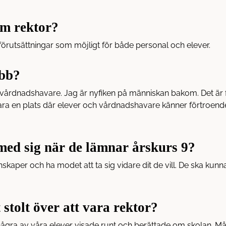
som rektor?
 förutsättningar som möjligt för både personal och elever.
obb?
årdnadshavare. Jag är nyfiken på människan bakom. Det är fant
 vara en plats där elever och vårdnadshavare känner förtroende 
 med sig när de lämnar årskurs 9?
kunskaper och ha modet att ta sig vidare dit de vill. De ska kun
stolt över att vara rektor?
några av våra elever visade runt och berättade om skolan. M