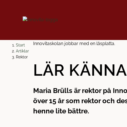
H
H
Start
o
o
Artiklar
p
p
Rektor
LÄR KÄNNA
p
p
a
a
t
t
i
i
Maria Brülls är rektor på Inn
l
l
l
l
över 15 år som rektor och des
i
s
henne lite bättre.
n
i
n
d
e
f