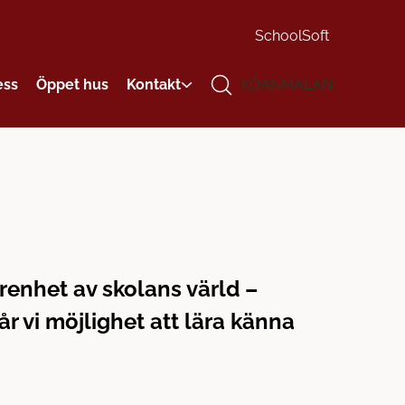
SchoolSoft
ess
Öppet hus
Kontakt
KÖANMÄLAN
arenhet av skolans värld –
r vi möjlighet att lära känna