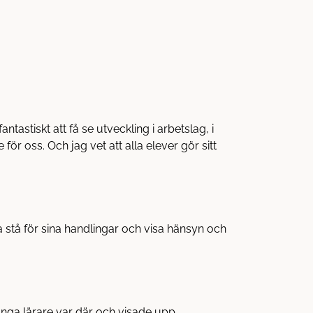
astiskt att få se utveckling i arbetslag, i
för oss. Och jag vet att alla elever gör sitt
na stå för sina handlingar och visa hänsyn och
ånga lärare var där och visade upp