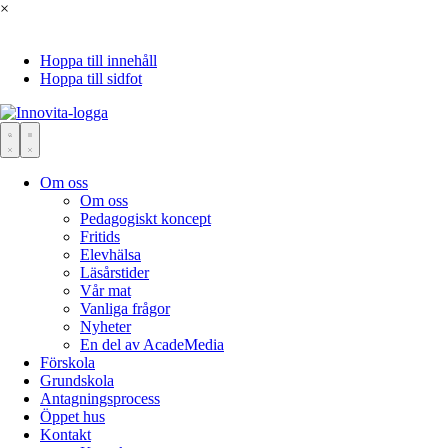
×
Hoppa till innehåll
Hoppa till sidfot
Om oss
Om oss
Pedagogiskt koncept
Fritids
Elevhälsa
Läsårstider
Vår mat
Vanliga frågor
Nyheter
En del av AcadeMedia
Förskola
Grundskola
Antagningsprocess
Öppet hus
Kontakt